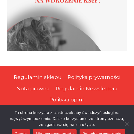
Regulamin sklepu
Polityka prywatności
Nota prawna
Regulamin Newslettera
Polityka opinii
Ta strona korzysta z ciasteczek aby świadczyć usługi na
najwyższym poziomie. Dalsze korzystanie ze strony oznacza,
© 2026 Prawa Podatnika
że zgadzasz się na ich użycie.
Zgoda
Nie wyrażam zgody
Polityka prywatności