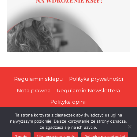
Regulamin sklepu
Polityka prywatności
Nota prawna
Regulamin Newslettera
Polityka opinii
Ta strona korzysta z ciasteczek aby świadczyć usługi na
najwyższym poziomie. Dalsze korzystanie ze strony oznacza,
© 2026 Prawa Podatnika
że zgadzasz się na ich użycie.
Zgoda
Nie wyrażam zgody
Polityka prywatności