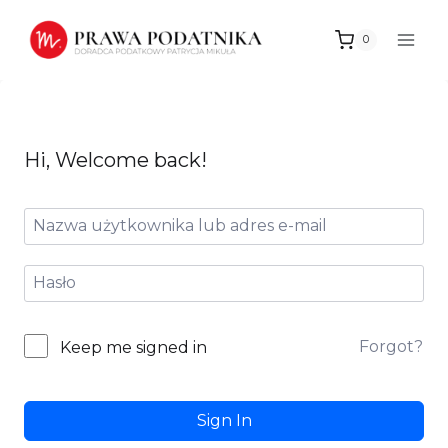
Przejdź
do
0
treści
Hi, Welcome back!
Forgot?
Keep me signed in
Sign In