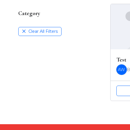
Category
Clear All Filters
Test
AW
B